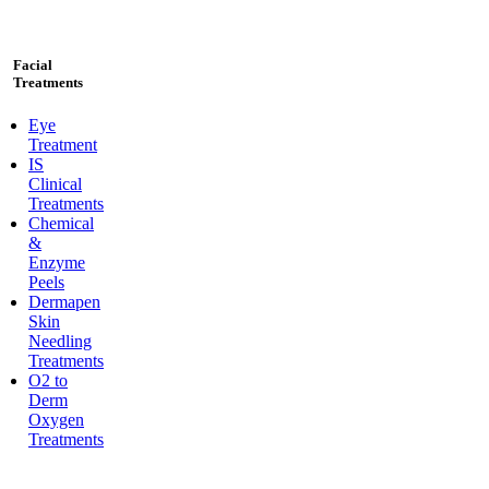
Facial
Treatments
Eye
Treatment
IS
Clinical
Treatments
Chemical
&
Enzyme
Peels
Dermapen
Skin
Needling
Treatments
O2 to
Derm
Oxygen
Treatments