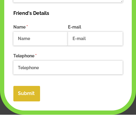
Friend's Details
Name
(required)
*
E-mail
Telephone
(required)
*
Submit