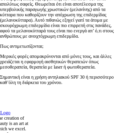
απολύτως σαφείς. Θεωρείται ότι είναι αποτέλεσμα της
υπερβολικής παραγωγής χρωστικών (μελανίνης) από τα
κύτταρα που καθορίζουν την απόχρωση της επιδερμίδας
(μελανοκύτταρα). Αυτό πιθανώς εξηγεί γιατί τα άτομα με
σκουρόχρωμη επιδερμίδα είναι πιο επιρρεπή στις πανάδες,
αφού τα μελανοκύτταρά τους είναι πιο ενεργά απ’ ό,τι στους
ανθρώπους με ανοιχτόχρωμη επιδερμίδα.
Πως αντιμετωπίζονται;
Μερικές φορές απομακρύνονται από μόνες τους, και άλλες
χρειάζεται η εφαρμογή αισθητικών θεραπειών όπως
μεσοθεραπεία, θεραπεία με laser ή φωτοθεραπεία.
Σημαντική είναι η χρήση αντηλιακού SPF 30 ή περισσότερο
καθ’όλη τη διάρκεια του χρόνου.
e creation of
auty is an art at
ich we excel.