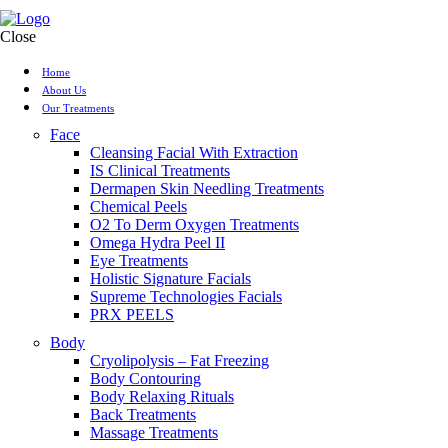
Close
Home
About Us
Our Treatments
Face
Cleansing Facial With Extraction
IS Clinical Treatments
Dermapen Skin Needling Treatments
Chemical Peels
O2 To Derm Oxygen Treatments
Omega Hydra Peel II
Eye Treatments
Holistic Signature Facials
Supreme Technologies Facials
PRX PEELS
Body
Cryolipolysis – Fat Freezing
Body Contouring
Body Relaxing Rituals
Back Treatments
Massage Treatments