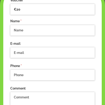
Voucher
Name
(required)
*
E-mail
Phone
(required)
*
Comment