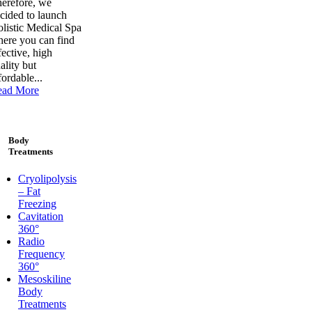
erefore, we
cided to launch
listic Medical Spa
ere you can find
fective, high
ality but
fordable...
ead More
Body
Treatments
Cryolipolysis
– Fat
Freezing
Cavitation
360°
Radio
Frequency
360°
Mesoskiline
Body
Treatments